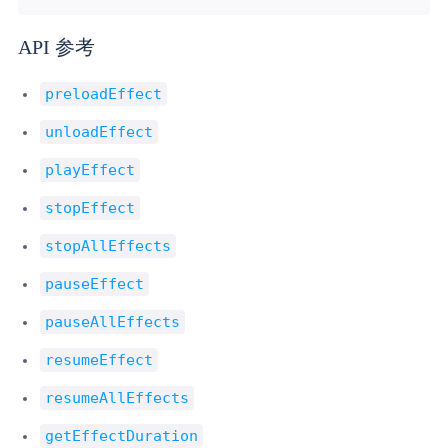
API 参考
preloadEffect
unloadEffect
playEffect
stopEffect
stopAllEffects
pauseEffect
pauseAllEffects
resumeEffect
resumeAllEffects
getEffectDuration