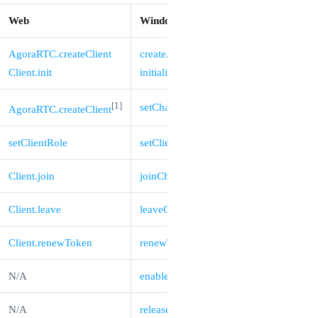
Web
Windows
AgoraRTC.createClient
createAgoraRtcEngine
Client.init
initialize
[1]
setChannelProfile
AgoraRTC.createClient
setClientRole
setClientRole
Client.join
joinChannel
Client.leave
leaveChannel
Client.renewToken
renewToken
N/A
enableWebSdkInteroperability
N/A
release