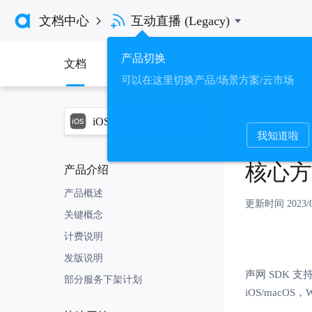

文档中心
互动直播 (Legacy)

产品切换
文档
API 参考
下载
示例代
可以在这里切换产品/场景方案/云市场
文档中心
互
iOS
我知道啦
平台
核心方
Android
产品介绍
iOS
产品概述
更新时间 2023/01
macOS
关键概念
Windows
计费说明
发版说明
框架
声网 SDK 
部分服务下架计划
iOS/macO
Electron