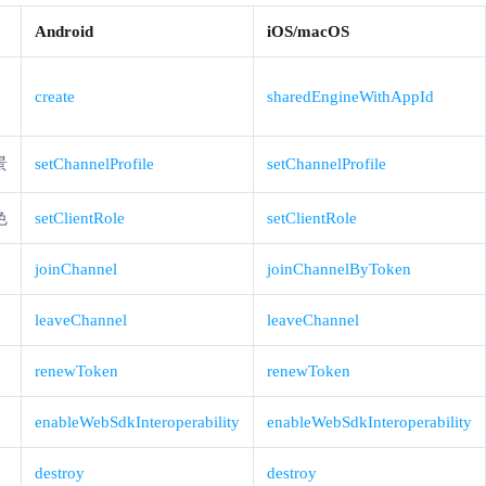
Android
iOS/macOS
create
sharedEngineWithAppId
景
setChannelProfile
setChannelProfile
色
setClientRole
setClientRole
joinChannel
joinChannelByToken
leaveChannel
leaveChannel
renewToken
renewToken
enableWebSdkInteroperability
enableWebSdkInteroperability
destroy
destroy