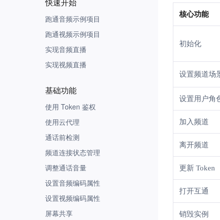
快速开始
Unity
核心功能
跑通音频示例项目
Flutter
跑通视频示例项目
React Native
初始化
实现音频直播
Cocos Creator
实现视频直播
Cocos2d-x
设置频道场
基础功能
设置用户角
使用 Token 鉴权
使用云代理
加入频道
通话前检测
离开频道
频道连接状态管理
调整通话音量
更新 Token
设置音频编码属性
打开互通
设置视频编码属性
屏幕共享
销毁实例