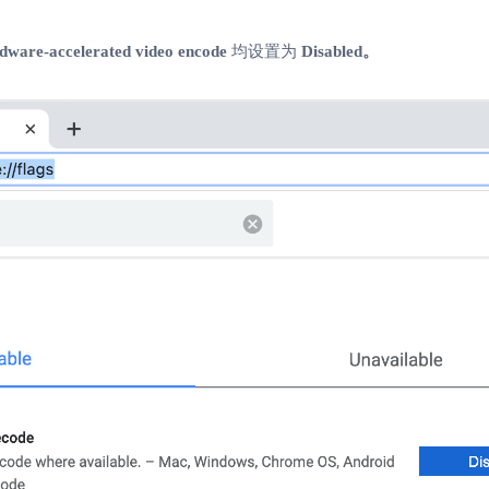
dware-accelerated video encode
均设置为
Disabled。