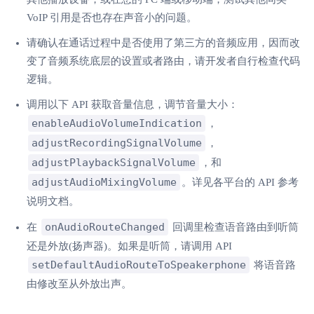
VoIP 引用是否也存在声音小的问题。
请确认在通话过程中是否使用了第三方的音频应用，因而改
变了音频系统底层的设置或者路由，请开发者自行检查代码
逻辑。
调用以下 API 获取音量信息，调节音量大小：
enableAudioVolumeIndication
，
adjustRecordingSignalVolume
，
adjustPlaybackSignalVolume
，和
adjustAudioMixingVolume
。详见各平台的 API 参考
说明文档。
onAudioRouteChanged
在
回调里检查语音路由到听筒
还是外放(扬声器)。如果是听筒，请调用 API
setDefaultAudioRouteToSpeakerphone
将语音路
由修改至从外放出声。